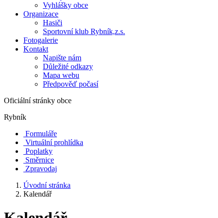
Vyhlášky obce
Organizace
Hasiči
Sportovní klub Rybník,z.s.
Fotogalerie
Kontakt
Napište nám
Důležité odkazy
Mapa webu
Předpověď počasí
Oficiální stránky obce
Rybník
Formuláře
Virtuální prohlídka
Poplatky
Směrnice
Zpravodaj
Úvodní stránka
Kalendář
Kalendář