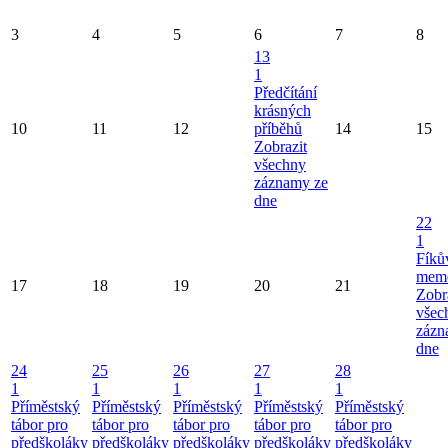
3
4
5
6
7
8
13
1
Předčítání
krásných
10
11
12
příběhů
14
15
Zobrazit
všechny
záznamy ze
dne
22
1
Fíků
memo
17
18
19
20
21
Zobr
všec
zázn
dne
24
25
26
27
28
1
1
1
1
1
Příměstský
Příměstský
Příměstský
Příměstský
Příměstský
tábor pro
tábor pro
tábor pro
tábor pro
tábor pro
předškoláky
předškoláky
předškoláky
předškoláky
předškoláky