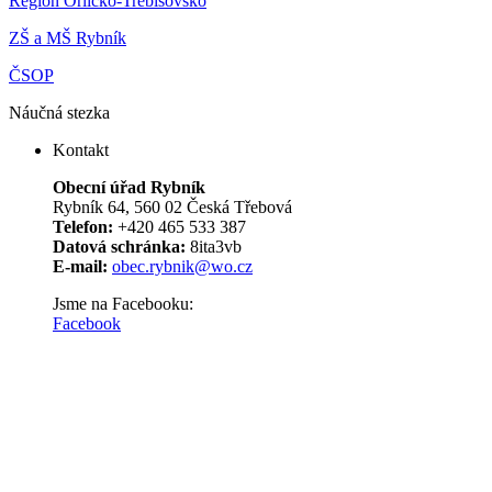
Region Orlicko-Trebišovsko
ZŠ a MŠ Rybník
ČSOP
Náučná stezka
Kontakt
Obecní úřad Rybník
Rybník 64, 560 02 Česká Třebová
Telefon:
+420 465 533 387
Datová schránka:
8ita3vb
E-mail:
obec.rybnik@wo.cz
Jsme na Facebooku:
Facebook