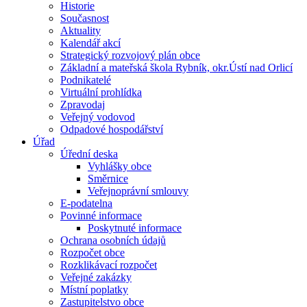
Historie
Současnost
Aktuality
Kalendář akcí
Strategický rozvojový plán obce
Základní a mateřská škola Rybník, okr.Ústí nad Orlicí
Podnikatelé
Virtuální prohlídka
Zpravodaj
Veřejný vodovod
Odpadové hospodářství
Úřad
Úřední deska
Vyhlášky obce
Směrnice
Veřejnoprávní smlouvy
E-podatelna
Povinné informace
Poskytnuté informace
Ochrana osobních údajů
Rozpočet obce
Rozklikávací rozpočet
Veřejné zakázky
Místní poplatky
Zastupitelstvo obce