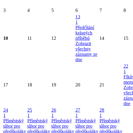
3
4
5
6
7
8
13
1
Předčítání
krásných
10
11
12
příběhů
14
15
Zobrazit
všechny
záznamy ze
dne
22
1
Fíků
memo
17
18
19
20
21
Zobr
všec
zázn
dne
24
25
26
27
28
1
1
1
1
1
Příměstský
Příměstský
Příměstský
Příměstský
Příměstský
tábor pro
tábor pro
tábor pro
tábor pro
tábor pro
předškoláky
předškoláky
předškoláky
předškoláky
předškoláky