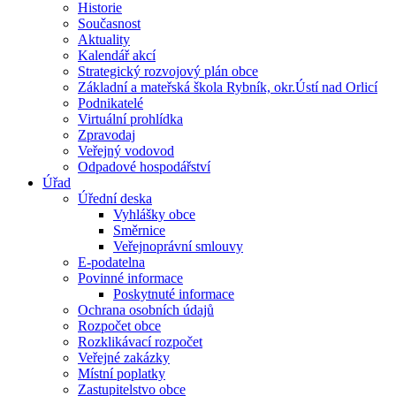
Historie
Současnost
Aktuality
Kalendář akcí
Strategický rozvojový plán obce
Základní a mateřská škola Rybník, okr.Ústí nad Orlicí
Podnikatelé
Virtuální prohlídka
Zpravodaj
Veřejný vodovod
Odpadové hospodářství
Úřad
Úřední deska
Vyhlášky obce
Směrnice
Veřejnoprávní smlouvy
E-podatelna
Povinné informace
Poskytnuté informace
Ochrana osobních údajů
Rozpočet obce
Rozklikávací rozpočet
Veřejné zakázky
Místní poplatky
Zastupitelstvo obce