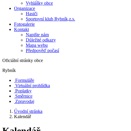
Vyhlášky obce
Organizace
Hasiči
Sportovní klub Rybník,z.s.
Fotogalerie
Kontakt
Napište nám
Důležité odkazy
Mapa webu
Předpověď počasí
Oficiální stránky obce
Rybník
Formuláře
Virtuální prohlídka
Poplatky
Směrnice
Zpravodaj
Úvodní stránka
Kalendář
Kalendář