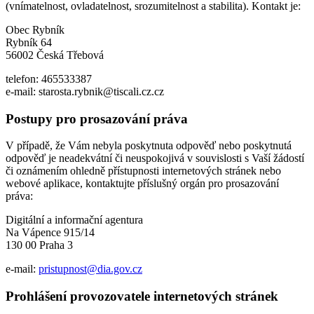
(vnímatelnost, ovladatelnost, srozumitelnost a stabilita). Kontakt je:
Obec Rybník
Rybník 64
56002 Česká Třebová
telefon: 465533387
e-mail: starosta.rybnik@tiscali.cz.cz
Postupy pro prosazování práva
V případě, že Vám nebyla poskytnuta odpověď nebo poskytnutá
odpověď je neadekvátní či neuspokojivá v souvislosti s Vaší žádostí
či oznámením ohledně přístupnosti internetových stránek nebo
webové aplikace, kontaktujte příslušný orgán pro prosazování
práva:
Digitální a informační agentura
Na Vápence 915/14
130 00 Praha 3
e-mail:
pristupnost@dia.gov.cz
Prohlášení provozovatele internetových stránek