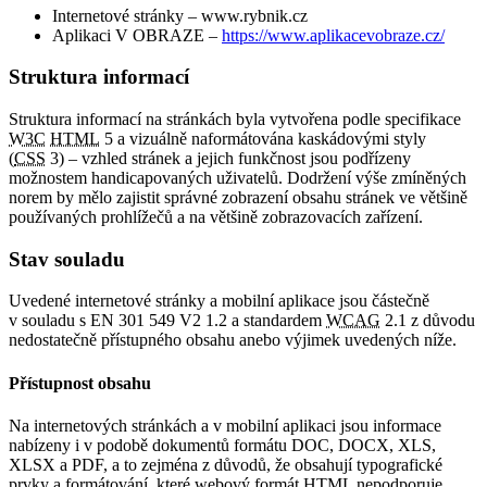
Internetové stránky – www.rybnik.cz
Aplikaci V OBRAZE –
https://www.aplikacevobraze.cz/
Struktura informací
Struktura informací na stránkách byla vytvořena podle specifikace
W3C
HTML
5 a vizuálně naformátována kaskádovými styly
(
CSS
3) – vzhled stránek a jejich funkčnost jsou podřízeny
možnostem handicapovaných uživatelů. Dodržení výše zmíněných
norem by mělo zajistit správné zobrazení obsahu stránek ve většině
používaných prohlížečů a na většině zobrazovacích zařízení.
Stav souladu
Uvedené internetové stránky a mobilní aplikace jsou částečně
v souladu s EN 301 549 V2 1.2 a standardem
WCAG
2.1 z důvodu
nedostatečně přístupného obsahu anebo výjimek uvedených níže.
Přístupnost obsahu
Na internetových stránkách a v mobilní aplikaci jsou informace
nabízeny i v podobě dokumentů formátu DOC, DOCX, XLS,
XLSX a PDF, a to zejména z důvodů, že obsahují typografické
prvky a formátování, které webový formát HTML nepodporuje,