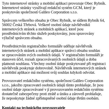
Tyto internetové stránky a mobilní aplikaci provozuje Obec Rybník.
Internetové stránky využívají redakční systém GCM, který je
poskytován společností Galileo Corporation s.r.o.
Správcem veškerého obsahu je Obec Rybník, se sídlem Rybník 64,
56002 Česká Třebová. Veškeré osobní údaje návštěvníků
internetových stránek a mobilních aplikací, které jsou
prostřednictvím těchto služeb poskytovány, jsou spravovány
výlučně správcem obsahu.
Prostřednictvím registračního formuláře uděluje návštěvník
internetových stránek a mobilní aplikace správci obsahu souhlas
se zpracováním svých osobních údajů. V registračním formuláři je
stanoven účel, rozsah zpracovávaných osobních údajů a doba
platnosti souhlasu. Všechny osobní údaje poskytované při registraci
návštěvník poskytuje dobrovolně. Návštěvník internetových stránek
a mobilní aplikace má možnost svůj souhlas kdykoli odvolat.
Provozovatel redakčního systému, společnost Galileo Corporation
s.r.o., jakožto zpracovatel osobních údajů tímto prohlašuje, že jsou
osobní údaje zpracovávané v jí provozovaném redakčním systému
dostatečně zabezpečeny proti ztrátě a úniku a zároveň prohlašuje,
že neposkytuje žádné zpřístupněné osobní údaje třetím osobám.
Kontakt na technického provozovatele