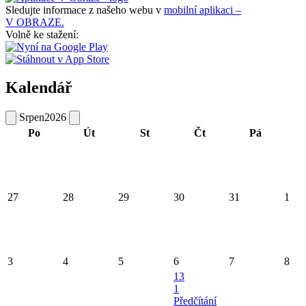
Sledujte informace z našeho webu v
mobilní aplikaci –
V OBRAZE.
Volně ke stažení:
Kalendář
Srpen
2026
Po
Út
St
Čt
Pá
27
28
29
30
31
1
3
4
5
6
7
8
13
1
Předčítání