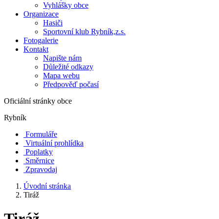
Vyhlášky obce
Organizace
Hasiči
Sportovní klub Rybník,z.s.
Fotogalerie
Kontakt
Napište nám
Důležité odkazy
Mapa webu
Předpověď počasí
Oficiální stránky obce
Rybník
Formuláře
Virtuální prohlídka
Poplatky
Směrnice
Zpravodaj
Úvodní stránka
Tiráž
Tiráž