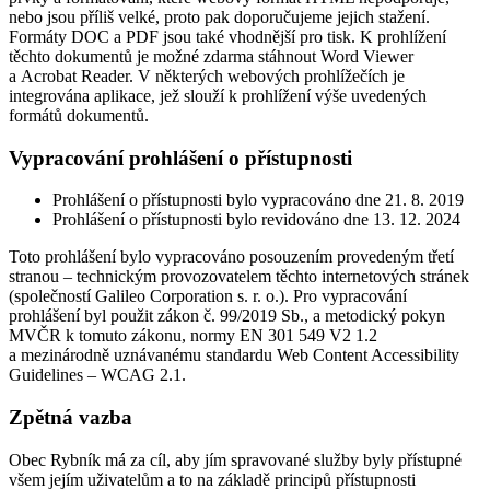
nebo jsou příliš velké, proto pak doporučujeme jejich stažení.
Formáty DOC a PDF jsou také vhodnější pro tisk. K prohlížení
těchto dokumentů je možné zdarma stáhnout Word Viewer
a Acrobat Reader. V některých webových prohlížečích je
integrována aplikace, jež slouží k prohlížení výše uvedených
formátů dokumentů.
Vypracování prohlášení o přístupnosti
Prohlášení o přístupnosti bylo vypracováno dne 21. 8. 2019
Prohlášení o přístupnosti bylo revidováno dne 13. 12. 2024
Toto prohlášení bylo vypracováno posouzením provedeným třetí
stranou – technickým provozovatelem těchto internetových stránek
(společností Galileo Corporation s. r. o.). Pro vypracování
prohlášení byl použit zákon č. 99/2019 Sb., a metodický pokyn
MVČR k tomuto zákonu, normy EN 301 549 V2 1.2
a mezinárodně uznávanému standardu Web Content Accessibility
Guidelines – WCAG 2.1.
Zpětná vazba
Obec Rybník má za cíl, aby jím spravované služby byly přístupné
všem jejím uživatelům a to na základě principů přístupnosti