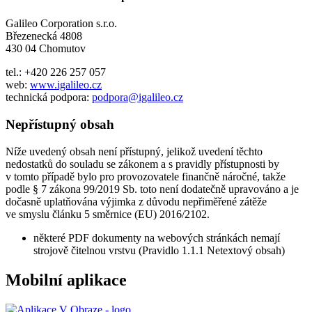
Galileo Corporation s.r.o.
Březenecká 4808
430 04 Chomutov
tel.: +420 226 257 057
web:
www.igalileo.cz
technická podpora:
podpora@igalileo.cz
Nepřístupný obsah
Níže uvedený obsah není přístupný, jelikož uvedení těchto
nedostatků do souladu se zákonem a s pravidly přístupnosti by
v tomto případě bylo pro provozovatele finančně náročné, takže
podle § 7 zákona 99/2019 Sb. toto není dodatečně upravováno a je
dočasně uplatňována výjimka z důvodu nepřiměřené zátěže
ve smyslu článku 5 směrnice (EU) 2016/2102.
některé PDF dokumenty na webových stránkách nemají
strojově čitelnou vrstvu (Pravidlo 1.1.1 Netextový obsah)
Mobilní aplikace