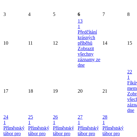
3
4
5
6
7
8
13
1
Předčítání
krásných
10
11
12
příběhů
14
15
Zobrazit
všechny
záznamy ze
dne
22
1
Fíků
memo
17
18
19
20
21
Zobr
všec
zázn
dne
24
25
26
27
28
1
1
1
1
1
Příměstský
Příměstský
Příměstský
Příměstský
Příměstský
tábor pro
tábor pro
tábor pro
tábor pro
tábor pro