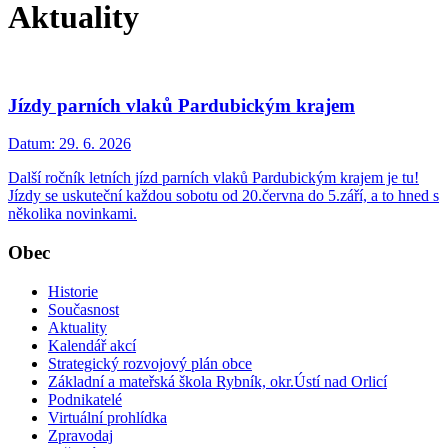
Aktuality
Jízdy parních vlaků Pardubickým krajem
Datum:
29. 6. 2026
Další ročník letních jízd parních vlaků Pardubickým krajem je tu!
Jízdy se uskuteční každou sobotu od 20.června do 5.září, a to hned s
několika novinkami.
Obec
Historie
Současnost
Aktuality
Kalendář akcí
Strategický rozvojový plán obce
Základní a mateřská škola Rybník, okr.Ústí nad Orlicí
Podnikatelé
Virtuální prohlídka
Zpravodaj