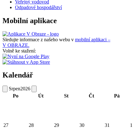
Veřejný vodovod
Odpadové hospodářství
Mobilní aplikace
Sledujte informace z našeho webu v
mobilní aplikaci –
V OBRAZE.
Volně ke stažení:
Kalendář
Srpen
2026
Po
Út
St
Čt
Pá
27
28
29
30
31
1