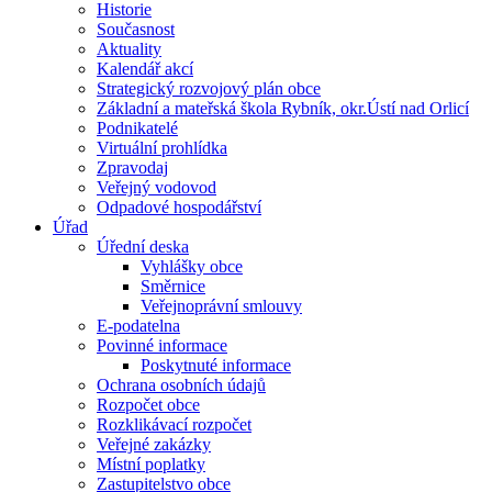
Historie
Současnost
Aktuality
Kalendář akcí
Strategický rozvojový plán obce
Základní a mateřská škola Rybník, okr.Ústí nad Orlicí
Podnikatelé
Virtuální prohlídka
Zpravodaj
Veřejný vodovod
Odpadové hospodářství
Úřad
Úřední deska
Vyhlášky obce
Směrnice
Veřejnoprávní smlouvy
E-podatelna
Povinné informace
Poskytnuté informace
Ochrana osobních údajů
Rozpočet obce
Rozklikávací rozpočet
Veřejné zakázky
Místní poplatky
Zastupitelstvo obce