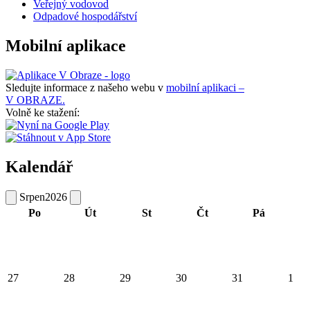
Veřejný vodovod
Odpadové hospodářství
Mobilní aplikace
Sledujte informace z našeho webu v
mobilní aplikaci –
V OBRAZE.
Volně ke stažení:
Kalendář
Srpen
2026
Po
Út
St
Čt
Pá
27
28
29
30
31
1