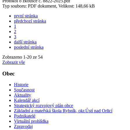
Protokol o zkoušce č. 8822-2025.pdf
Typ souboru: PDF dokument, Velikost: 148,66 kB
první stránka
předchozí stránka
1
2
3
další stránka
poslední stránka
Zobrazeno
1
-
20
ze 54
Zobrazit vše
Obec
Historie
Současnost
Aktuality
Kalendář akcí
Strategický rozvojový plán obce
Základní a mateřská škola Rybník, okr.Ústí nad Orlicí
Podnikatelé
Virtuální prohlídka
Zpravodaj