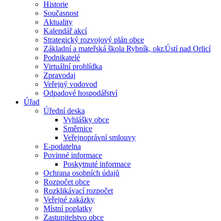
Historie
Současnost
Aktuality
Kalendář akcí
Strategický rozvojový plán obce
Základní a mateřská škola Rybník, okr.Ústí nad Orlicí
Podnikatelé
Virtuální prohlídka
Zpravodaj
Veřejný vodovod
Odpadové hospodářství
Úřad
Úřední deska
Vyhlášky obce
Směrnice
Veřejnoprávní smlouvy
E-podatelna
Povinné informace
Poskytnuté informace
Ochrana osobních údajů
Rozpočet obce
Rozklikávací rozpočet
Veřejné zakázky
Místní poplatky
Zastupitelstvo obce