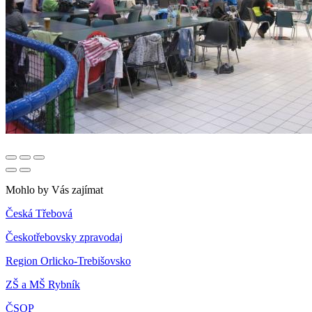
Mohlo by Vás zajímat
Česká Třebová
Českotřebovsky zpravodaj
Region Orlicko-Trebišovsko
ZŠ a MŠ Rybník
ČSOP