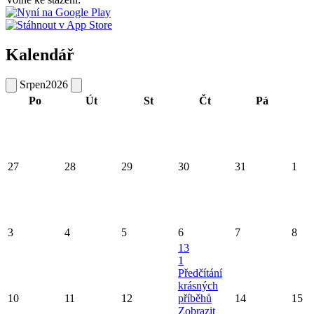
Kalendář
Srpen
2026
Po
Út
St
Čt
Pá
27
28
29
30
31
1
3
4
5
6
7
8
13
1
Předčítání
krásných
10
11
12
příběhů
14
15
Zobrazit