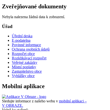
Zveřejňované dokumenty
Nebyla nalezena žádná data k zobrazení.
Úřad
Úřední deska
E-podatelna
Povinné informace
Ochrana osobních údajů
Rozpočet obce
Rozklikávací rozpočet
Veřejné zakázky
Místní poplatky
Zastupitelstvo obce
Vyhlášky obce
Mobilní aplikace
Sledujte informace z našeho webu v
mobilní aplikaci –
V OBRAZE.
Volně ke stažení: