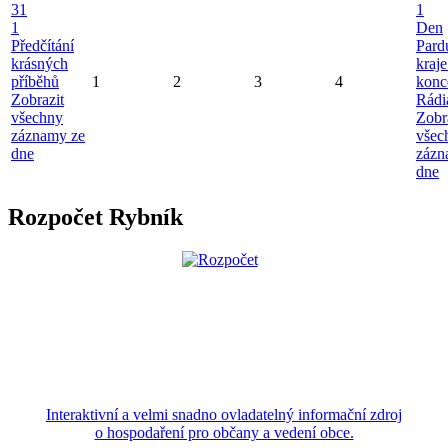
31
1
1
Den
Předčítání
Pard
krásných
kraje
příběhů
1
2
3
4
konc
Zobrazit
Rádi
všechny
Zobr
záznamy ze
všec
dne
zázn
dne
Rozpočet Rybník
Interaktivní a velmi snadno ovladatelný informační zdroj
o hospodaření pro občany a vedení obce.