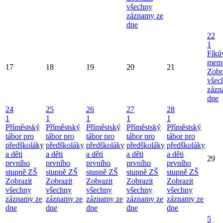
všechny
záznamy ze
dne
22
1
Fíků
memo
17
18
19
20
21
Zobr
všec
zázn
dne
24
25
26
27
28
1
1
1
1
1
Příměstský
Příměstský
Příměstský
Příměstský
Příměstský
tábor pro
tábor pro
tábor pro
tábor pro
tábor pro
předškoláky
předškoláky
předškoláky
předškoláky
předškoláky
a děti
a děti
a děti
a děti
a děti
29
prvního
prvního
prvního
prvního
prvního
stupně ZŠ
stupně ZŠ
stupně ZŠ
stupně ZŠ
stupně ZŠ
Zobrazit
Zobrazit
Zobrazit
Zobrazit
Zobrazit
všechny
všechny
všechny
všechny
všechny
záznamy ze
záznamy ze
záznamy ze
záznamy ze
záznamy ze
dne
dne
dne
dne
dne
5