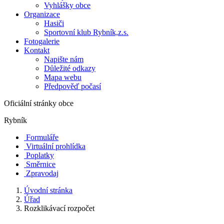
Vyhlášky obce
Organizace
Hasiči
Sportovní klub Rybník,z.s.
Fotogalerie
Kontakt
Napište nám
Důležité odkazy
Mapa webu
Předpověď počasí
Oficiální stránky obce
Rybník
Formuláře
Virtuální prohlídka
Poplatky
Směrnice
Zpravodaj
Úvodní stránka
Úřad
Rozklikávací rozpočet