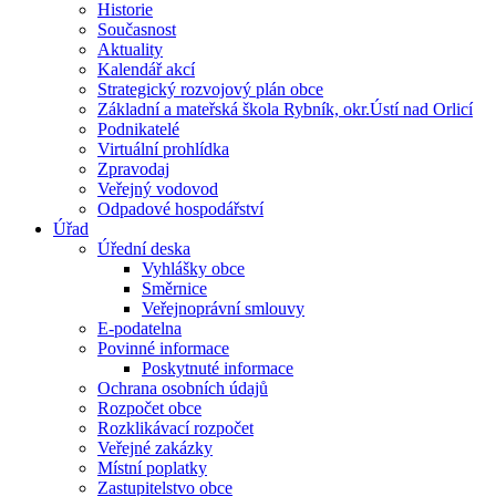
Historie
Současnost
Aktuality
Kalendář akcí
Strategický rozvojový plán obce
Základní a mateřská škola Rybník, okr.Ústí nad Orlicí
Podnikatelé
Virtuální prohlídka
Zpravodaj
Veřejný vodovod
Odpadové hospodářství
Úřad
Úřední deska
Vyhlášky obce
Směrnice
Veřejnoprávní smlouvy
E-podatelna
Povinné informace
Poskytnuté informace
Ochrana osobních údajů
Rozpočet obce
Rozklikávací rozpočet
Veřejné zakázky
Místní poplatky
Zastupitelstvo obce