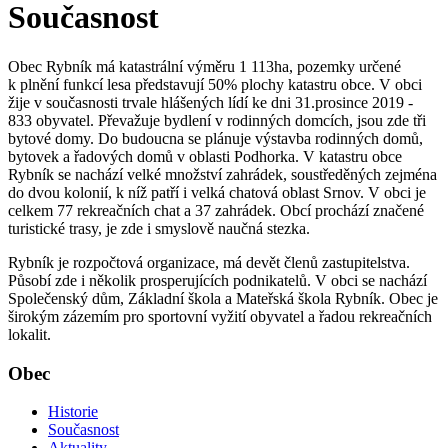
Současnost
Obec Rybník má katastrální výměru 1 113ha, pozemky určené
k plnění funkcí lesa představují 50% plochy katastru obce. V obci
žije v současnosti trvale hlášených lídí ke dni 31.prosince 2019 -
833 obyvatel. Převažuje bydlení v rodinných domcích, jsou zde tři
bytové domy. Do budoucna se plánuje výstavba rodinných domů,
bytovek a řadových domů v oblasti Podhorka. V katastru obce
Rybník se nachází velké množství zahrádek, soustředěných zejména
do dvou kolonií, k níž patří i velká chatová oblast Srnov. V obci je
celkem 77 rekreačních chat a 37 zahrádek. Obcí prochází značené
turistické trasy, je zde i smyslově naučná stezka.
Rybník je rozpočtová organizace, má devět členů zastupitelstva.
Působí zde i několik prosperujících podnikatelů. V obci se nachází
Společenský dům, Základní škola a Mateřská škola Rybník. Obec je
širokým zázemím pro sportovní vyžití obyvatel a řadou rekreačních
lokalit.
Obec
Historie
Současnost
Aktuality