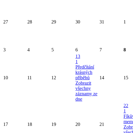
27
28
29
30
31
1
3
4
5
6
7
8
13
1
Předčítání
krásných
10
11
12
příběhů
14
15
Zobrazit
všechny
záznamy ze
dne
22
1
Fíků
memo
17
18
19
20
21
Zobr
všec