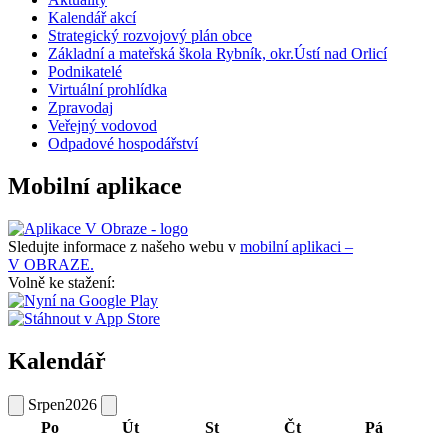
Kalendář akcí
Strategický rozvojový plán obce
Základní a mateřská škola Rybník, okr.Ústí nad Orlicí
Podnikatelé
Virtuální prohlídka
Zpravodaj
Veřejný vodovod
Odpadové hospodářství
Mobilní aplikace
Sledujte informace z našeho webu v
mobilní aplikaci –
V OBRAZE.
Volně ke stažení:
Kalendář
Srpen
2026
Po
Út
St
Čt
Pá