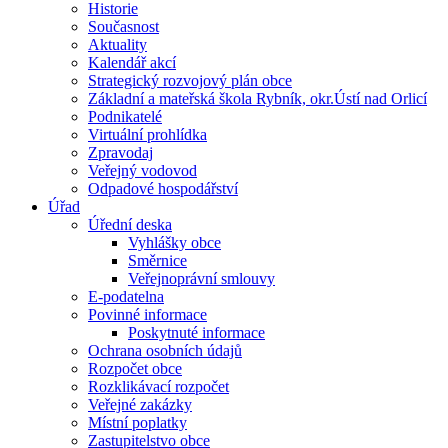
Historie
Současnost
Aktuality
Kalendář akcí
Strategický rozvojový plán obce
Základní a mateřská škola Rybník, okr.Ústí nad Orlicí
Podnikatelé
Virtuální prohlídka
Zpravodaj
Veřejný vodovod
Odpadové hospodářství
Úřad
Úřední deska
Vyhlášky obce
Směrnice
Veřejnoprávní smlouvy
E-podatelna
Povinné informace
Poskytnuté informace
Ochrana osobních údajů
Rozpočet obce
Rozklikávací rozpočet
Veřejné zakázky
Místní poplatky
Zastupitelstvo obce